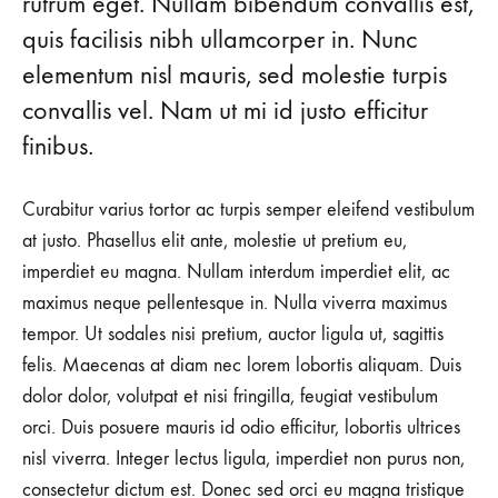
Amish
rutrum eget. Nullam bibendum convallis est,
quis facilisis nibh ullamcorper in. Nunc
elementum nisl mauris, sed molestie turpis
Were
convallis vel. Nam ut mi id justo efficitur
finibus.
Right
Curabitur varius tortor ac turpis semper eleifend vestibulum
at justo. Phasellus elit ante, molestie ut pretium eu,
About
imperdiet eu magna. Nullam interdum imperdiet elit, ac
maximus neque pellentesque in. Nulla viverra maximus
tempor. Ut sodales nisi pretium, auctor ligula ut, sagittis
Summers
felis. Maecenas at diam nec lorem lobortis aliquam. Duis
dolor dolor, volutpat et nisi fringilla, feugiat vestibulum
orci. Duis posuere mauris id odio efficitur, lobortis ultrices
AUGUST
nisl viverra. Integer lectus ligula, imperdiet non purus non,
23,
2018
consectetur dictum est. Donec sed orci eu magna tristique