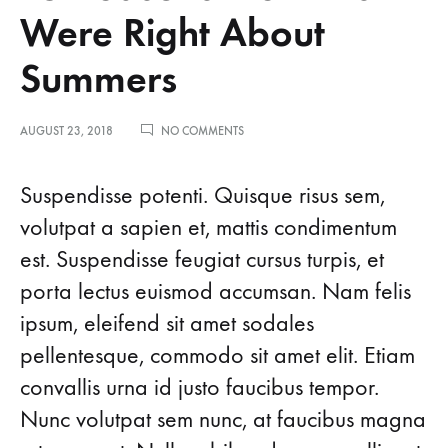
Were Right About
Summers
ON
AUGUST 23, 2018
NO COMMENTS
15
REASONS
THE
Suspendisse potenti. Quisque risus sem,
15
AMISH
volutpat a sapien et, mattis condimentum
WERE
RIGHT
est. Suspendisse feugiat cursus turpis, et
ABOUT
SUMMERS
Reasons
porta lectus euismod accumsan. Nam felis
ipsum, eleifend sit amet sodales
pellentesque, commodo sit amet elit. Etiam
the
convallis urna id justo faucibus tempor.
Nunc volutpat sem nunc, at faucibus magna