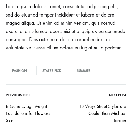
Lorem ipsum dolor sit amet, consectetur adipisicing elit,
sed do eiusmod tempor incididunt ut labore et dolore
magna aliqua. Ut enim ad minim veniam, quis nostrud
exercitation ullamco laboris nisi ut aliquip ex ea commodo
consequat. Duis aute irure dolor in reprehenderit in
voluptate velit esse cillum dolore eu fugiat nulla pariatur.
FASHION
STAFFS PICK
SUMMER
PREVIOUS POST
NEXT POST
Post
8 Geneius Lightweight
13 Ways Street Styles are
Foundations for Flawless
Cooler than Michael
navigation
Skin
Jordan