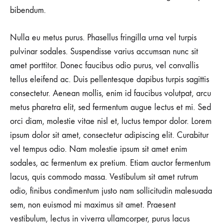
bibendum.
NO
COMMENTS
ON
Nulla eu metus purus. Phasellus fringilla urna vel turpis
15
REASONS
pulvinar sodales. Suspendisse varius accumsan nunc sit
THE
amet porttitor. Donec faucibus odio purus, vel convallis
AMISH
WERE
tellus eleifend ac. Duis pellentesque dapibus turpis sagittis
RIGHT
consectetur. Aenean mollis, enim id faucibus volutpat, arcu
ABOUT
SUMMERS
metus pharetra elit, sed fermentum augue lectus et mi. Sed
orci diam, molestie vitae nisl et, luctus tempor dolor. Lorem
ipsum dolor sit amet, consectetur adipiscing elit. Curabitur
vel tempus odio. Nam molestie ipsum sit amet enim
sodales, ac fermentum ex pretium. Etiam auctor fermentum
lacus, quis commodo massa. Vestibulum sit amet rutrum
odio, finibus condimentum justo nam sollicitudin malesuada
sem, non euismod mi maximus sit amet. Praesent
vestibulum, lectus in viverra ullamcorper, purus lacus