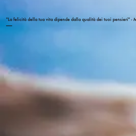
"La felicità della tua vita dipende dalla qualità dei tuoi pensieri" 