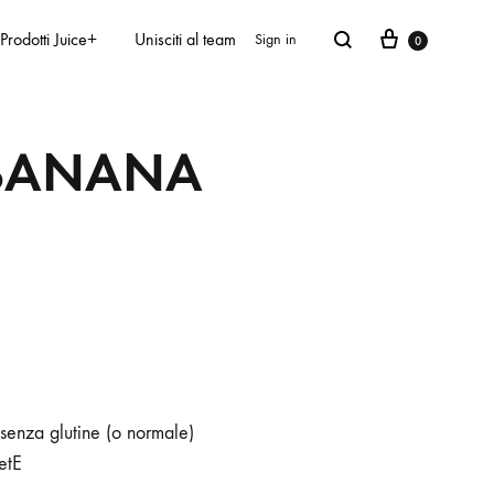
Prodotti Juice+
Unisciti al team
Sign in
0
 BANANA
senza glutine (o normale)
etE