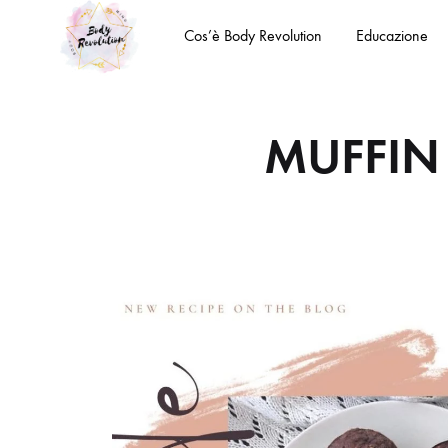
Cos’è Body Revolution
Educazione
Body
Body
Revolution
Mind
MUFFIN
Spirit